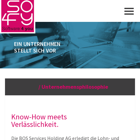
Togg
navi
EIN UNTERNEHMEN
STELLT SICH VOR
/ Unternehmensphilosophie
Know-How meets
Verlässlichkeit.
Die BOS Services Holding AG erledigt die Lohn- und